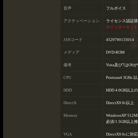
音声
フルボイス
アクティベーション
ライセンス認証搭
※インターネット
JANコード
4529790135014
メディア
DVD-ROM
備考
Vista及び7は
CPU
Pentium4 3GH
HDD
HDD 4.0GB以
DirectX
DirectX9.0c以上
Memory
WindowsXP 512
必須/1.5GB以上
VGA
DirectX9.0