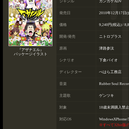
ジャンル
ガンカケADV
発売日
2010年12月17日
価格
9,240円(税込) / 8
開発/発売
ニトロプラス
原画
津路参汰
『アザナエル』
パッケージイラスト
シナリオ
下倉バイオ
ディレクター
ぺはら工務店
音楽
Rubber Soul Recor
主題歌
ゲンツキ
対象
18歳未満購入禁
対応OS
WindowsXPhome/X
※すべて32bit