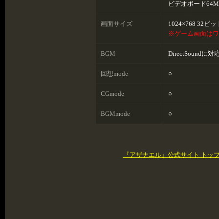
ビデオボード64
画面サイズ
1024×768 32ビット
※ゲーム画面はワイド
BGM
DirectSound
回想mode
○
CGmode
○
BGMmode
○
『アザナエル』公式サイト トッ