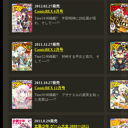
2012.02.27発売
ComicREX 4月号
Time14:00掲載!! 半田明神に沙紅羅が現
れ、そして──!?
2011.12.27発売
ComicREX 2月号
Time12:00掲載!! 対峙する平次と双六、そ
して──!?
2011.10.27発売
ComicREX 12月号
Time10:00掲載!! アザナエルの真実を知っ
た恵那は──!?
2011.8.29発売
女装少年 ゲーム大全 2009〜2011