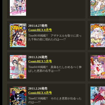
2011.6.27発売
ComicREX 8月号
Time06:00掲載!! アザナエルを取りに戻っ
た千秋の前に現れたのは──!?
2011.3.26発売
ComicREX 5月号
Time04:00掲載!! 真偽をたしかめるべく伸
ばした恵那の右手は──!?
2011.2.26発売
ComicREX 4月号
Time02:50掲載!! そのとき恵那が出会った
のは──!?