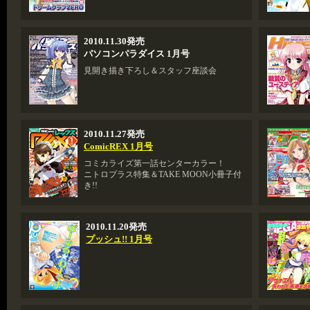
2010.11.30発売
パソコンパラダイス 1月号
見開き描き下ろし＆スタッフ座談会
2010.11.27発売
ComicREX 1月号
コミカライズ第一話センターカラー！
ニトロプラス特集＆TAKE MOON小冊子付
き!!
2010.11.20発売
プッシュ!! 1月号