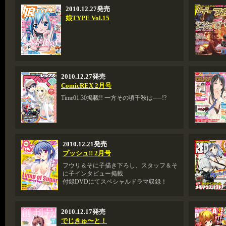
2010.12.27発売
娘TYPE Vol.15
2010.12.27発売
ComicREX 2月号
Time01:30掲載!! 一方その頃千秋は──!?
2010.12.21発売
プッシュ!! 2月号
フウリ＆そに子描き下ろし、スタッフ＆そ
に子インタビュー掲載
付録DVDにてスペシャルドラマ収録！
2010.12.17発売
でじきゅ〜と！