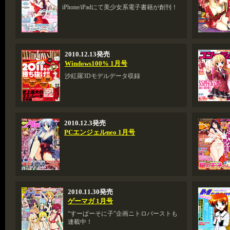
iPhone/iPadにて美少女系電子書籍が創刊！
2010.12.13発売
Windows100% 1月号
沙紅羅3Dモデルデータ収録
2010.12.3発売
PCエンジェルneo 1月号
2010.11.30発売
ゲーマガ 1月号
“すーぱーそに子”企画ニトロバーストも
連載中！